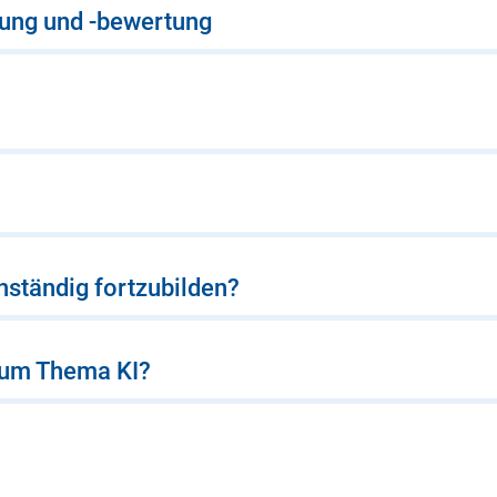
lung und -bewertung
nständig fortzubilden?
 zum Thema KI?